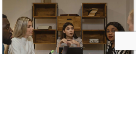
Psykologisk trygghet på arbetsplatsen –
vad 990 studier visar
Det har forskats intensivt om psykologisk trygghet på
arbetsplatsen sedan begreppet etablerades på allvar i
slutet av 1990-talet. Studierna har...