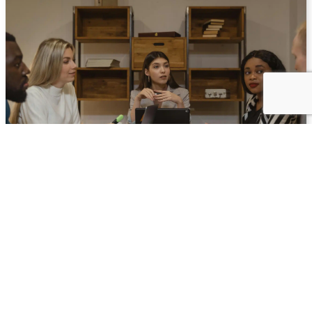
Psykologisk trygghet på arbetsplatsen –
vad 990 studier visar
Det har forskats intensivt om psykologisk trygghet på
arbetsplatsen sedan begreppet etablerades på allvar i
slutet av 1990-talet. Studierna har...