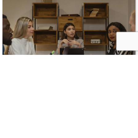
Psykologisk trygghet på arbetsplatsen –
vad 990 studier visar
Det har forskats intensivt om psykologisk trygghet på
arbetsplatsen sedan begreppet etablerades på allvar i
slutet av 1990-talet. Studierna har...