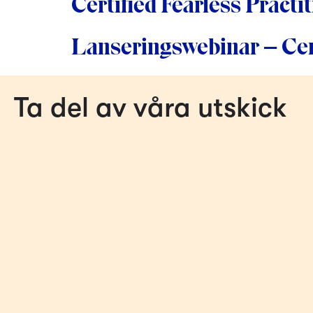
Certified Fearless Practi
Lanseringswebinar – Cert
Ta del av våra utskick
De fles
informat
I det h
beslut,
systema
14 aug