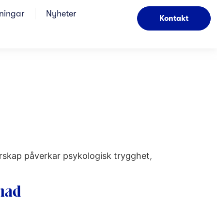
dningar
Nyheter
Kontakt
darskap påverkar psykologisk trygghet,
nad