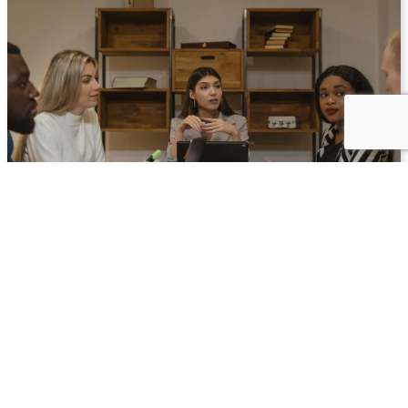
Psykologisk trygghet på arbetsplatsen –
vad 990 studier visar
Det har forskats intensivt om psykologisk trygghet på
arbetsplatsen sedan begreppet etablerades på allvar i
slutet av 1990-talet. Studierna har...