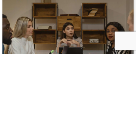
Psykologisk trygghet på arbetsplatsen –
vad 990 studier visar
Det har forskats intensivt om psykologisk trygghet på
arbetsplatsen sedan begreppet etablerades på allvar i
slutet av 1990-talet. Studierna har...