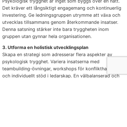
Psykologisk trygghet är inget som byggs över en natt.
Det kräver ett långsiktigt engagemang och kontinuerlig
investering. Ge ledningsgruppen utrymme att växa och
utvecklas tillsammans genom återkommande insatser.
Denna satsning stärker inte bara tryggheten inom
gruppen utan gynnar hela organisationen.
3. Utforma en holistisk utvecklingsplan
Skapa en strategi som adresserar flera aspekter av
psykologisk trygghet. Variera insatserna med
teambuilding-övningar, workshops för konflikthantering
och individuellt stöd i ledarskap. En välbalanserad och
genomtänkt plan ger hållbara resultat och hjälper
ledningsgruppen att prestera som ett enat team.
4. Knyt tryggheten till företagets förbättringsarbete
Integrera psykologisk trygghet med andra pågående
förbättringsprocesser i organisationen. Genom att göra
detta till en naturlig del av företagets kultur stärker ni