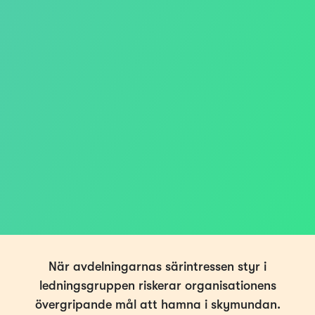
När avdelningarnas särintressen styr i
ledningsgruppen riskerar organisationens
övergripande mål att hamna i skymundan.