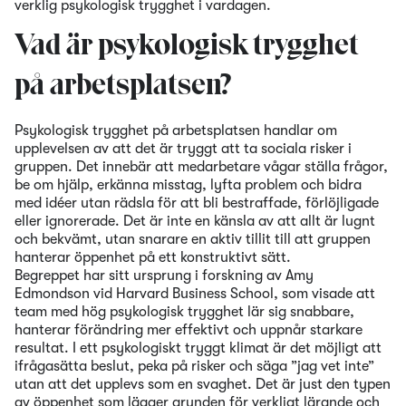
verklig psykologisk trygghet i vardagen.
Vad är psykologisk trygghet
på arbetsplatsen?
Psykologisk trygghet på arbetsplatsen handlar om
upplevelsen av att det är tryggt att ta sociala risker i
gruppen. Det innebär att medarbetare vågar ställa frågor,
be om hjälp, erkänna misstag, lyfta problem och bidra
med idéer utan rädsla för att bli bestraffade, förlöjligade
eller ignorerade. Det är inte en känsla av att allt är lugnt
och bekvämt, utan snarare en aktiv tillit till att gruppen
hanterar öppenhet på ett konstruktivt sätt.
Begreppet har sitt ursprung i forskning av Amy
Edmondson vid Harvard Business School, som visade att
team med hög psykologisk trygghet lär sig snabbare,
hanterar förändring mer effektivt och uppnår starkare
resultat. I ett psykologiskt tryggt klimat är det möjligt att
ifrågasätta beslut, peka på risker och säga ”jag vet inte”
utan att det upplevs som en svaghet. Det är just den typen
av öppenhet som lägger grunden för verkligt lärande och