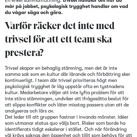
En enkel sammanfattning:
trivsel handlar om hur du
mår på jobbet, psykologisk trygghet handlar om vad
du vågar säga och göra.
Varför räcker det inte med
trivsel för att ett team ska
prestera?
Trivsel skapar en behaglig stämning, men det är inte
samma sak som en kultur där lärande och förbättring sker
kontinuerligt. I team där trivsel prioriteras högt men
psykologisk trygghet är låg uppstår ofta en tystnadens
kultur. Medarbetare väljer att inte lyfta problem för att
inte störa stämningen, undviker att ifrågasätta beslut för
att slippa konflikter och låter misstag passera utan att de
analyseras och lärs av.
Det leder till att gruppen fastnar i invanda mönster. Idéer
som utmanar status quo väljs bort. Risker som borde ha
identifierats tidigt eskalerar i stället. Och när förändring
väl krävs saknas den öppenhet och tillit som behövs för att