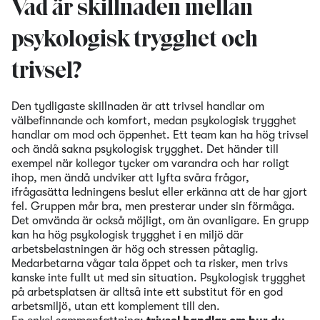
Vad är skillnaden mellan
psykologisk trygghet och
trivsel?
Den tydligaste skillnaden är att trivsel handlar om
välbefinnande och komfort, medan psykologisk trygghet
handlar om mod och öppenhet. Ett team kan ha hög trivsel
och ändå sakna psykologisk trygghet. Det händer till
exempel när kollegor tycker om varandra och har roligt
ihop, men ändå undviker att lyfta svåra frågor,
ifrågasätta ledningens beslut eller erkänna att de har gjort
fel. Gruppen mår bra, men presterar under sin förmåga.
Det omvända är också möjligt, om än ovanligare. En grupp
kan ha hög psykologisk trygghet i en miljö där
arbetsbelastningen är hög och stressen påtaglig.
Medarbetarna vågar tala öppet och ta risker, men trivs
kanske inte fullt ut med sin situation. Psykologisk trygghet
på arbetsplatsen är alltså inte ett substitut för en god
arbetsmiljö, utan ett komplement till den.